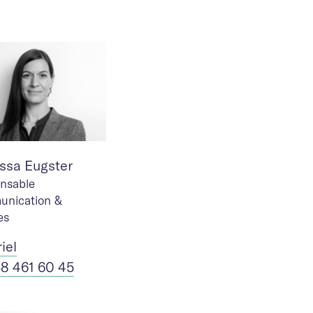
ssa Eugster
nsable
nication &
es
riel
58 461 60 45