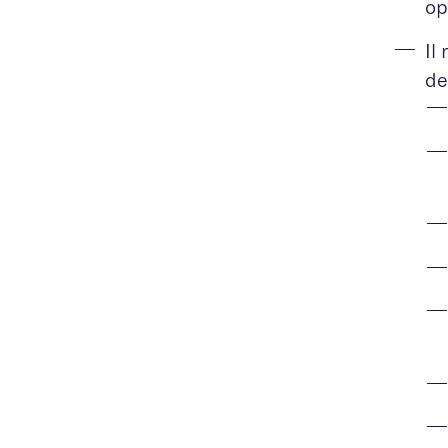
op
Il
de