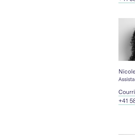
Nicole
Assist
Cour
r
+41 5