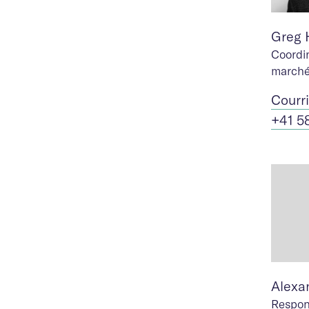
Greg 
Coordi
marché
Cour
r
+41 5
Alexa
Respon