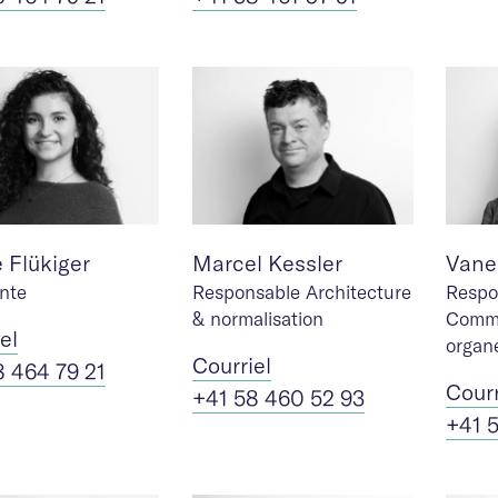
 Flükiger
Marcel Kessler
Vane
ante
Responsable Architecture
Respo
& normalisation
Commu
iel
organ
Cour
riel
8 464 79 21
Cour
+41 58 460 52 93
+41 