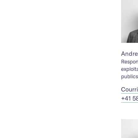
Andre
Respon
exploi
publics
Cour
r
+41 5