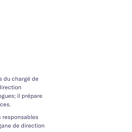
es du chargé de
direction
ogues; il prépare
ances.
es responsables
gane de direction