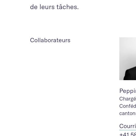
de leurs tâches.
Collaborateurs
Peppin
Chargé
Conféd
canton
Cour
r
+41 5