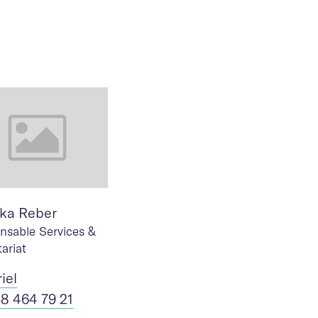
ka Reber
nsable Services &
ariat
riel
58 464 79 21