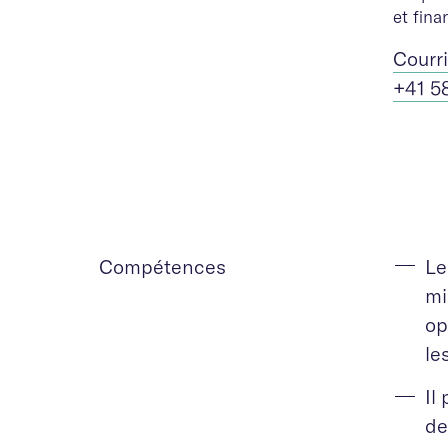
et fina
Cour
r
+41 5
Compétences
Le
mi
op
le
Il
de