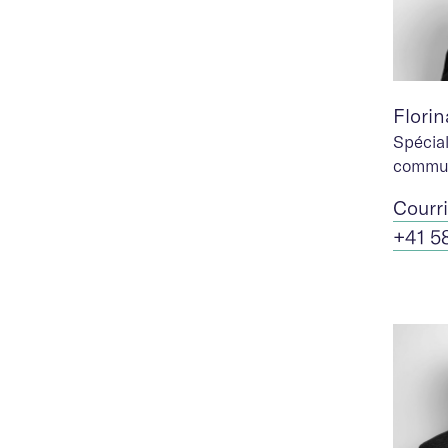
Flori
Spécial
commun
Cour
r
+41 5