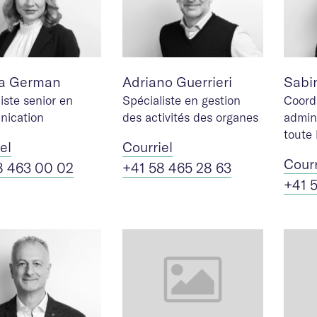
na German
Adriano Guerrieri
Sabi
iste senior en
Spécialiste en gestion
Coordi
ication
des activités des organes
admini
toute 
iel
Cour
riel
Cour
8 463 00 02
+41 58 465 28 63
+41 