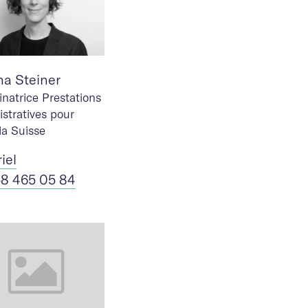
na Steiner
natrice Prestations
stratives pour
la Suisse
riel
58 465 05 84