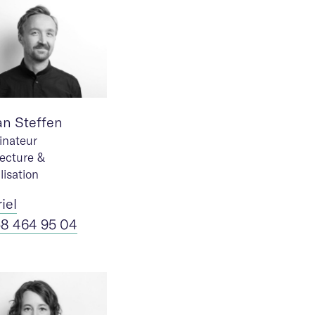
an Steffen
inateur
tecture &
lisation
riel
58 464 95 04