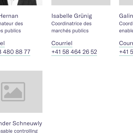
Hernan
Isabelle Grünig
Gali
nateur des
Coordinatrice des
Coord
s publics
marchés publics
enabl
iel
Cour
riel
Cour
8 480 88 77
+41 58 464 26 52
+41 
nder Schneuwly
sable controlling