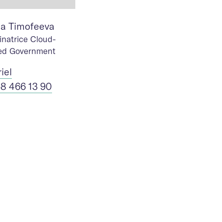
na Timofeeva
inatrice Cloud-
ed Government
riel
58 466 13 90