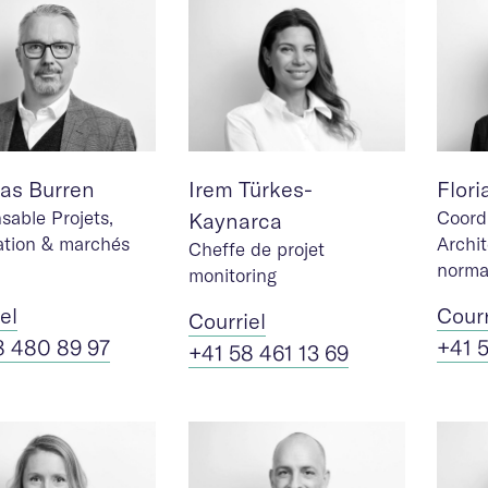
as Burren
Irem Türkes-
Flori
sable Projets,
Coord
Kaynarca
tation & marchés
Archi
Cheffe de projet
norma
monitoring
iel
Cour
Cour
riel
8 480 89 97
+41 
+41 58 461 13 69