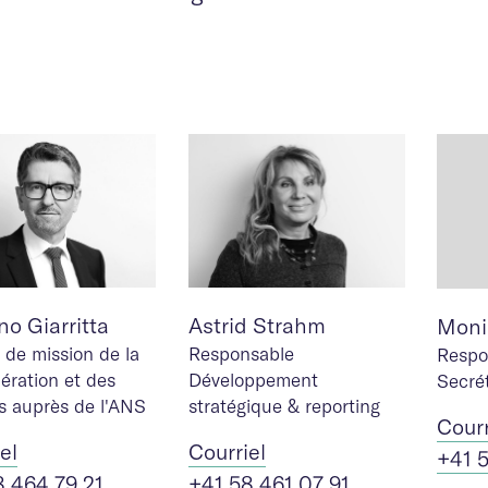
o Giarritta
Astrid Strahm
Moni
 de mission de la
Responsable
Respo
ération et des
Développement
Secrét
s auprès de l'ANS
stratégique & reporting
Cour
iel
Cour
riel
+41 
8 464 79 21
+41 58 461 07 91