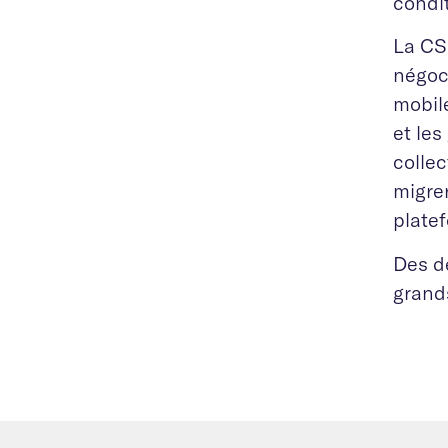
condi
La CSI
négoc
mobil
et les
collec
migre
plate
Des d
grands