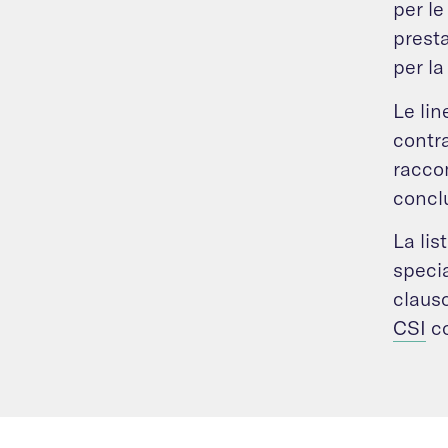
per le
presta
per l
Le lin
contra
raccom
conclu
La lis
specia
claus
CSI
co