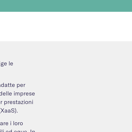
ige le
adatte per
 delle imprese
r prestazioni
d (XaaS).
re i loro
li ed eque. In