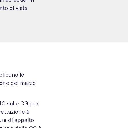
to di vista
plicano le
zione del marzo
TIC sulle CG per
cettazione è
ure di appalto