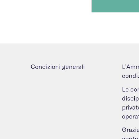
Condizioni generali
L’Ammi
condiz
Le con
discip
privat
operat
Grazie
contra