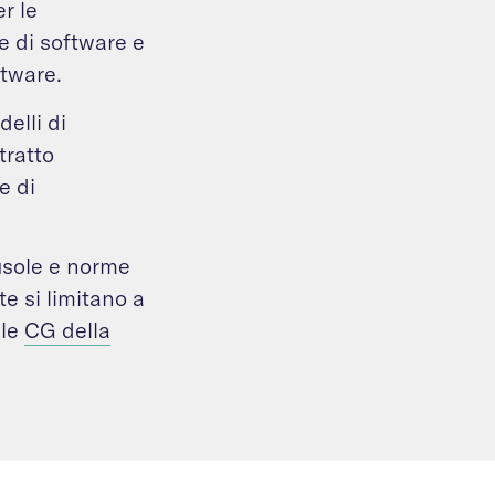
r le
ze di software e
oftware.
elli di
tratto
e di
ausole e norme
te si limitano a
lle
CG della