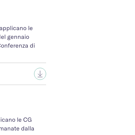
 applicano le
del gennaio
Conferenza di
plicano le CG
emanate dalla