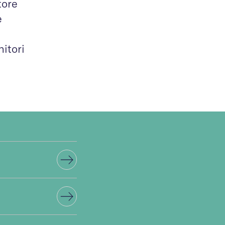
tore
e
itori