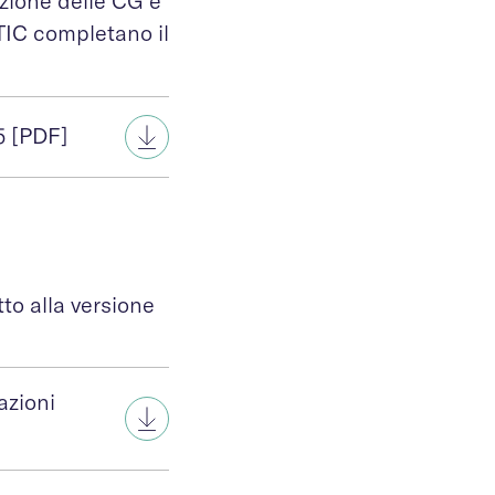
zione delle CG è
 TIC completano il
5 [PDF]
to alla versione
azioni