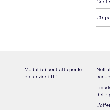
Confe
CG per
Modelli di contratto per le
Nell’e
prestazioni TIC
occupa
I mode
delle 
L’offe